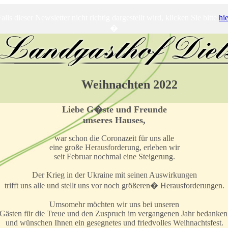
alls dieser Newsletter nicht richtig dargestellt wird, klicken Sie bitte
hie
�
Weihnachten 2022
Liebe G�ste und Freunde
unseres Hauses,
war schon die Coronazeit für uns alle
eine große Herausforderung, erleben wir
seit Februar nochmal eine Steigerung.
Der Krieg in der Ukraine mit seinen Auswirkungen
trifft uns alle und stellt uns vor noch größeren� Herausforderungen.
Umsomehr möchten wir uns bei unseren
Gästen für die Treue und den Zuspruch im vergangenen Jahr bedanken
und wünschen Ihnen ein gesegnetes und friedvolles Weihnachtsfest.