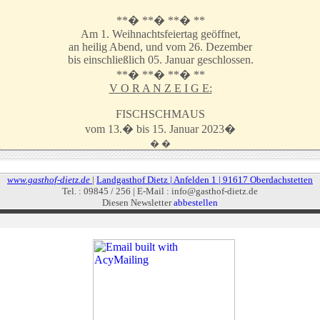
**� **� **� **
Am 1. Weihnachtsfeiertag geöffnet,
an heilig Abend, und vom 26. Dezember
bis einschließlich 05. Januar geschlossen.
**� **� **� **
V O R A N Z E I G E:
FISCHSCHMAUS
vom 13.� bis 15. Januar 2023�
� �
www.gasthof-dietz.de
|
Landgasthof Dietz | Anfelden 1 | 91617 Oberdachstetten
Tel. : 09845 / 256 | E-Mail : info@gasthof-dietz.de
Diesen Newsletter
abbestellen