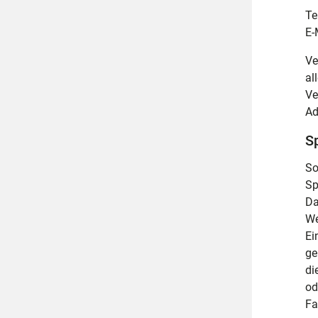
Te
E-
Ve
al
Ve
Ad
S
So
Sp
Da
We
Ei
ge
di
od
Fa