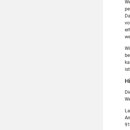
We
pe
Da
vo
er
we
Wi
be
ka
is
Hi
Di
We
La
An
91