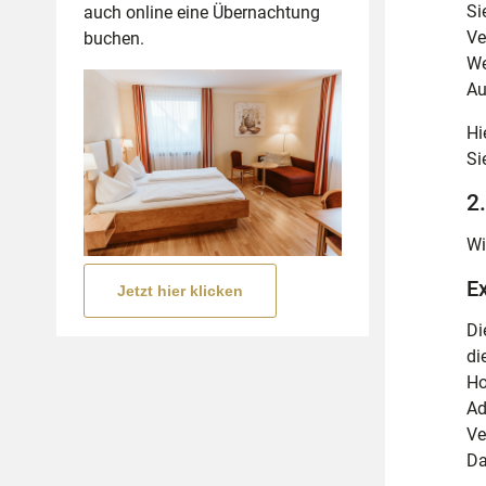
Si
auch online eine Übernachtung
Ve
buchen.
We
Au
Hi
Si
2
Wi
E
Jetzt hier klicken
Di
di
Ho
Ad
Ve
Da