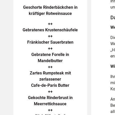
In
un
Geschorte Rinderbäckchen in
kräftiger Rotweinsauce
D
++
We
Gebratenes Krustenschäufele
++
Di
Fränkischer Sauerbraten
We
++
„H
Gebratene Forelle in
en
Mandelbutter
Wi
++
Zartes Rumpsteak mit
Ih
zerlassener
mi
Cafe-de-Paris Butter
Ko
++
Gekochte Rinderbrust in
An
Meerrettichsauce
Be
++
al