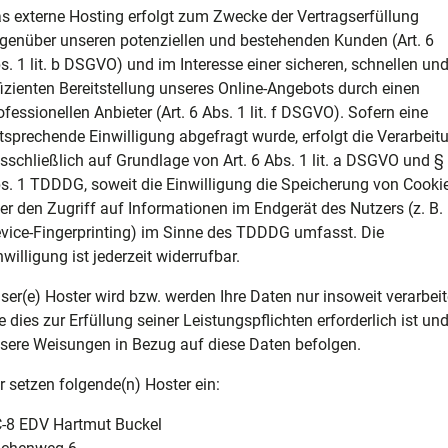
s externe Hosting erfolgt zum Zwecke der Vertragserfüllung
genüber unseren potenziellen und bestehenden Kunden (Art. 6
s. 1 lit. b DSGVO) und im Interesse einer sicheren, schnellen un
fizienten Bereitstellung unseres Online-Angebots durch einen
ofessionellen Anbieter (Art. 6 Abs. 1 lit. f DSGVO). Sofern eine
tsprechende Einwilligung abgefragt wurde, erfolgt die Verarbeit
sschließlich auf Grundlage von Art. 6 Abs. 1 lit. a DSGVO und §
s. 1 TDDDG, soweit die Einwilligung die Speicherung von Cooki
er den Zugriff auf Informationen im Endgerät des Nutzers (z. B.
vice-Fingerprinting) im Sinne des TDDDG umfasst. Die
nwilligung ist jederzeit widerrufbar.
ser(e) Hoster wird bzw. werden Ihre Daten nur insoweit verarbeit
e dies zur Erfüllung seiner Leistungspflichten erforderlich ist un
sere Weisungen in Bezug auf diese Daten befolgen.
r setzen folgende(n) Hoster ein:
-8 EDV Hartmut Buckel