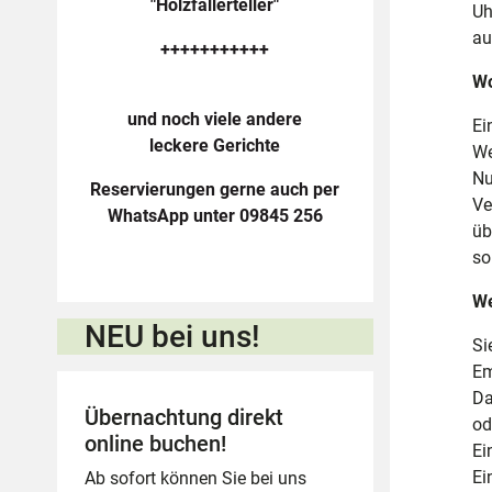
"Holzfällerteller"
Uh
au
+++++++++++
Wo
und noch viele andere
Ei
leckere Gerichte
We
Nu
Reservierungen gerne auch per
Ve
WhatsApp unter 09845 256
üb
so
We
NEU bei uns!
Si
Em
Da
Übernachtung direkt
od
online buchen!
Ei
Ei
Ab sofort können Sie bei uns