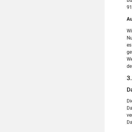
Bu
91
Au
Wi
Nu
es
ge
We
de
3
D
Di
Da
ve
Da