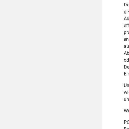
Da
ge
Ab
ef
pr
en
au
Ab
od
De
Ei
Un
wi
un
Wi
PC