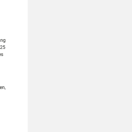
d
ung
 25
es
en,
d